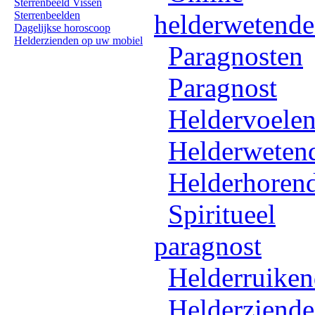
Sterrenbeeld Vissen
Sterrenbeelden
helderwetend
Dagelijkse horoscoop
Helderzienden op uw mobiel
Paragnosten
Paragnost
Heldervoele
Helderweten
Helderhoren
Spiritueel
paragnost
Helderruike
Helderziende