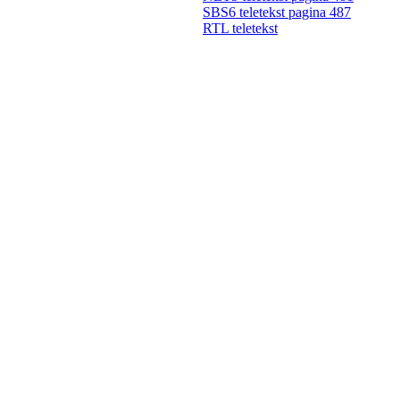
SBS6 teletekst pagina 487
RTL teletekst