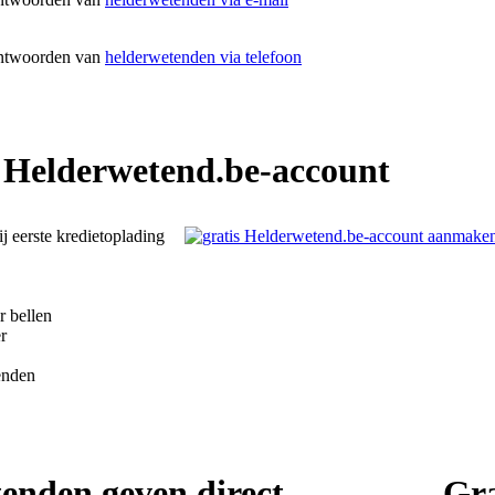
antwoorden van
helderwetenden via telefoon
 Helderwetend.be-account
ij eerste kredietoplading
r bellen
r
enden
enden geven direct
Gra