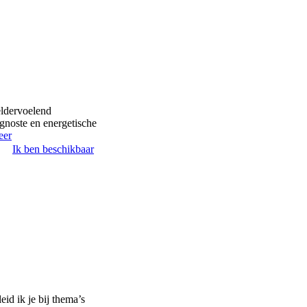
eldervoelend
gnoste en energetische
eer
Ik ben beschikbaar
id ik je bij thema’s