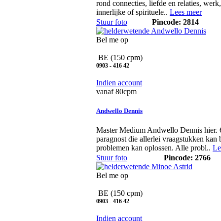
rond connecties, liefde en relaties, werk
innerlijke of spirituele..
Lees meer
Stuur foto
Pincode: 2814
Bel me op
BE
(150 cpm)
0903 - 416 42
Indien account
vanaf 80cpm
Andwello Dennis
Master Medium Andwello Dennis hier. 6
paragnost die allerlei vraagstukken ka
problemen kan oplossen. Alle probl..
Le
Stuur foto
Pincode: 2766
Bel me op
BE
(150 cpm)
0903 - 416 42
Indien account