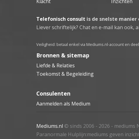
Klacht
Inzichten
Telefonisch consult
is de snelste manier
Liever schriftelijk? Chat en e-mail kan ook, al
Veiligheid: betaal enkel via Mediums.nl-account en de
Bronnen & sitemap
Liefde & Relaties
Toekomst & Begeleiding
Consulenten
Aanmelden als Medium
Mediums.nl
© sinds 2006 - 2026
- mediums N
Paranormale Hulplijn:mediums geven inzich