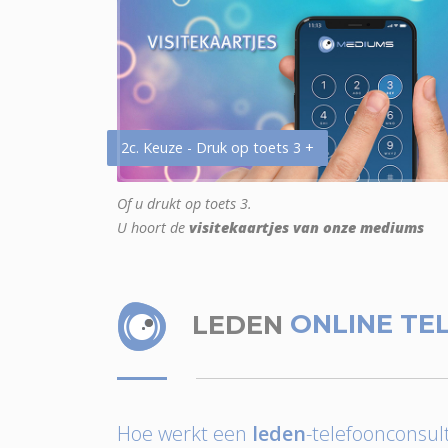
2c. Keuze - Druk op toets 3 +
Of u drukt op toets 3.
U hoort de
visitekaartjes van onze mediums
LEDEN
ONLINE TE
Hoe werkt een
leden
-telefoonconsult