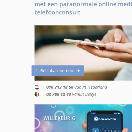
met een paranormale online medi
telefoonconsult.
1. Bel lokaal nummer +
010 713 18 50
vanuit Nederland
02 788 12 43
vanuit België