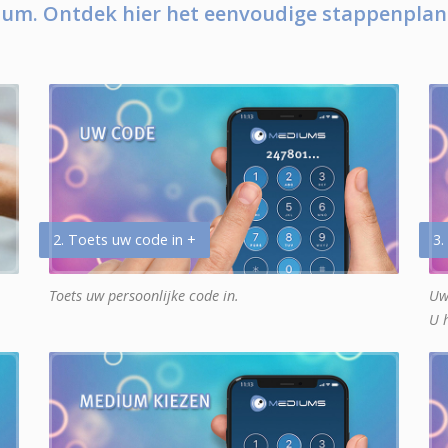
um. Ontdek hier het eenvoudige stappenplan
2. Toets uw code in +
3.
Toets uw persoonlijke code in.
Uw
U 