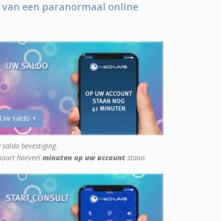
 van een paranormaal online
 Uw saldo +
 saldo bevestiging.
hoort hoeveel
minuten op uw account
staan.