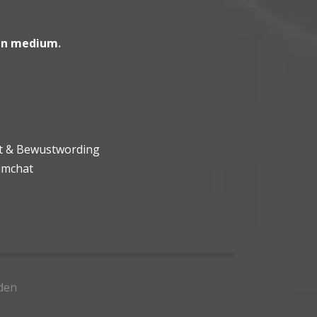
en medium
.
ht & Bewustwording
umchat
den