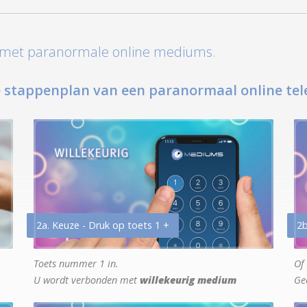
t met paranormale online mediums.
 stappenplan van een paranormaal online tel
2a. Keuze - Druk op toets 1 +
2b
Toets nummer 1 in.
Of 
U wordt verbonden met
willekeurig medium
Ge