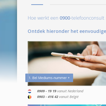
Hoe werkt een
0900
-telefoonconsul
Ontdek hieronder het eenvoudige
1. Bel Mediums-nummer +
0909 - 19 19
vanuit Nederland
0903 - 416 42
vanuit België