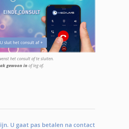
 U sluit het consult af +
enst het consult af te sluiten.
ak gewoon in
of leg af.
ijn. U gaat pas betalen na contact