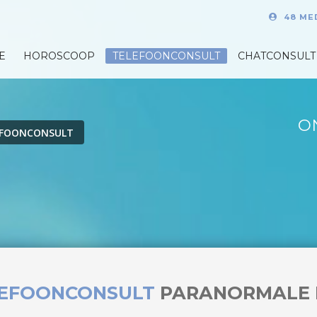
48 ME
E
HOROSCOOP
TELEFOONCONSULT
CHATCONSULT
O
EFOONCONSULT
LEFOONCONSULT
PARANORMALE 