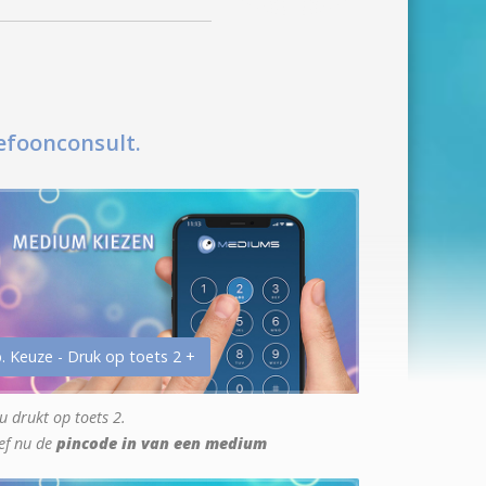
efoonconsult.
. Keuze - Druk op toets 2 +
u drukt op toets 2.
ef nu de
pincode in van een medium