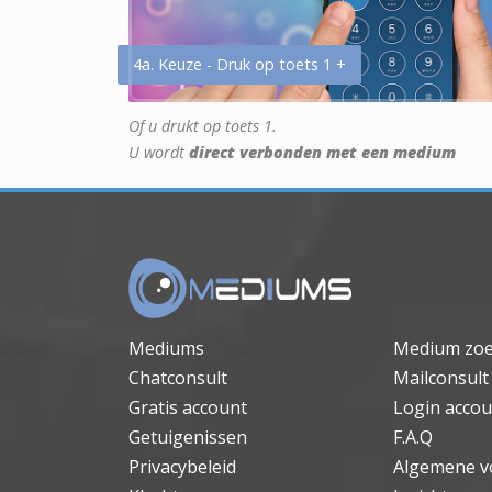
4a. Keuze - Druk op toets 1 +
Of u drukt op toets 1.
U wordt
direct verbonden met een medium
Mediums
Medium zo
Chatconsult
Mailconsult
Gratis account
Login accou
Getuigenissen
F.A.Q
Privacybeleid
Algemene v