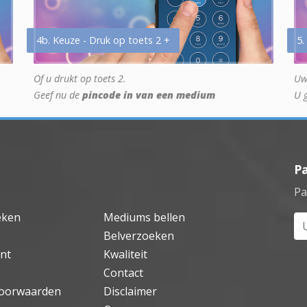
4b. Keuze - Druk op toets 2 +
5.
Of u drukt op toets 2.
Uw
Geef nu de
pincode in van een medium
U 
P
Pa
eken
Mediums bellen
Uw
Belverzoeken
nt
Kwaliteit
Contact
oorwaarden
Disclaimer