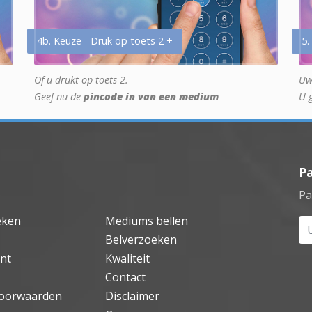
4b. Keuze - Druk op toets 2 +
5.
Of u drukt op toets 2.
Uw
Geef nu de
pincode in van een medium
U 
P
Pa
eken
Mediums bellen
Uw
Belverzoeken
nt
Kwaliteit
Contact
oorwaarden
Disclaimer