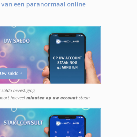
 van een paranormaal online
 Uw saldo +
 saldo bevestiging.
hoort hoeveel
minuten op uw account
staan.