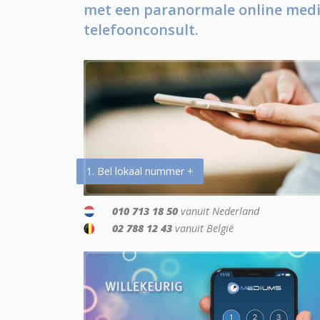
met een paranormale online medi
telefoonconsult.
1. Bel lokaal nummer +
010 713 18 50
vanuit Nederland
02 788 12 43
vanuit België