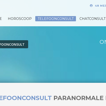
48 ME
E
HOROSCOOP
TELEFOONCONSULT
CHATCONSULT
O
EFOONCONSULT
LEFOONCONSULT
PARANORMALE 