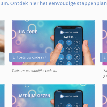
um. Ontdek hier het eenvoudige stappenplan
2. Toets uw code in +
3.
Toets uw persoonlijke code in.
Uw
U 