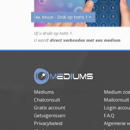
4a. Keuze - Druk op toets 1 +
Of u drukt op toets 1.
U wordt
direct verbonden met een medium
Mediums
Medium zo
Chatconsult
Mailconsult
Gratis account
Login accou
Getuigenissen
F.A.Q
Privacybeleid
Algemene v