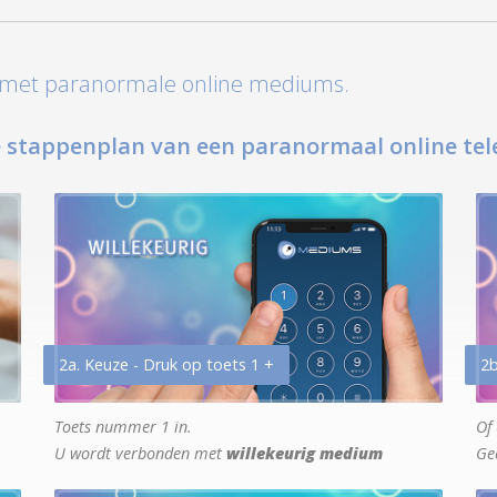
t met paranormale online mediums.
 stappenplan van een paranormaal online tel
2a. Keuze - Druk op toets 1 +
2b
Toets nummer 1 in.
Of 
U wordt verbonden met
willekeurig medium
Ge