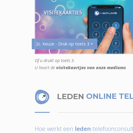
2c. Keuze - Druk op toets 3 +
Of u drukt op toets 3.
U hoort de
visitekaartjes van onze mediums
LEDEN
ONLINE TE
Hoe werkt een
leden
-telefoonconsult