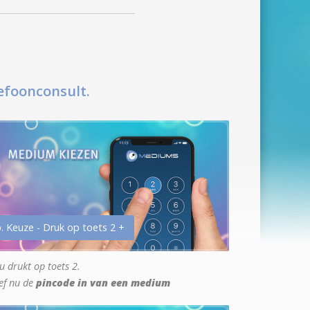
efoonconsult.
. Keuze - Druk op toets 2 +
u drukt op toets 2.
ef nu de
pincode in van een medium