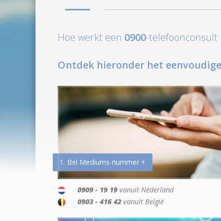
Hoe werkt een
0900
-telefoonconsul
Ontdek hieronder het eenvoudige
1. Bel Mediums-nummer +
0909 - 19 19
vanuit Nederland
0903 - 416 42
vanuit België