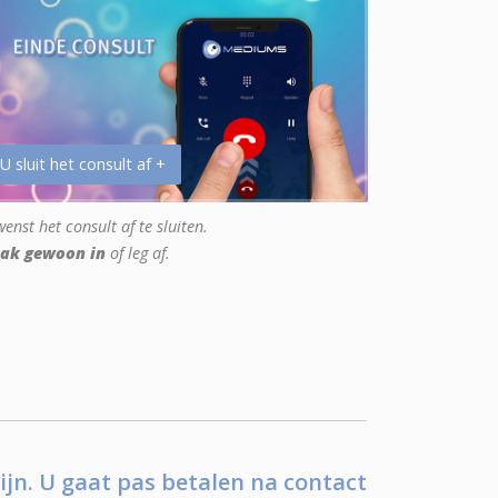
 U sluit het consult af +
enst het consult af te sluiten.
ak gewoon in
of leg af.
ijn. U gaat pas betalen na contact