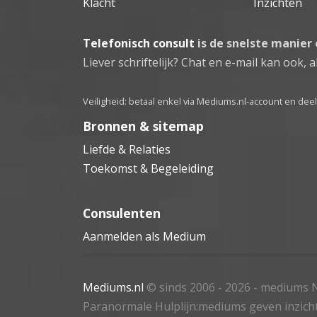
Klacht
Inzichten
Telefonisch consult
is de snelste manier
Liever schriftelijk? Chat en e-mail kan ook, al
Veiligheid: betaal enkel via Mediums.nl-account en de
Bronnen & sitemap
Liefde & Relaties
Toekomst & Begeleiding
Consulenten
Aanmelden als Medium
Mediums.nl
© sinds 2006 - 2026
- mediums N
Paranormale Hulplijn:mediums geven inzich