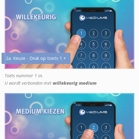
2a. Keuze - Druk op toets 1 +
Toets nummer 1 in.
U wordt verbonden met
willekeurig medium