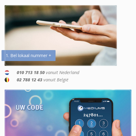
1. Bel lokaal nummer +
010 713 18 50
vanuit Nederland
02 788 12 43
vanuit België