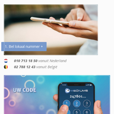
1. Bel lokaal nummer +
010 713 18 50
vanuit Nederland
02 788 12 43
vanuit België