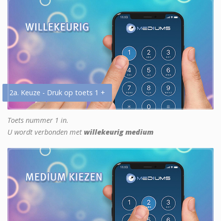
2a. Keuze - Druk op toets 1 +
Toets nummer 1 in.
U wordt verbonden met
willekeurig medium