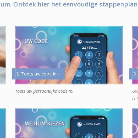
um. Ontdek hier het eenvoudige stappenplan
2. Toets uw code in +
3.
Toets uw persoonlijke code in.
Uw
U 