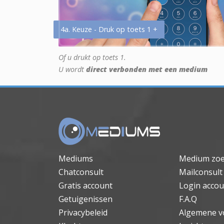
4a. Keuze - Druk op toets 1 +
Of u drukt op toets 1.
U wordt
direct verbonden met een medium
Mediums
Medium zo
Chatconsult
Mailconsult
Gratis account
Login accou
Getuigenissen
F.A.Q
Privacybeleid
Algemene v