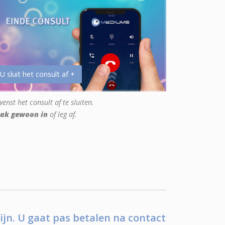
 U sluit het consult af +
enst het consult af te sluiten.
ak gewoon in
of leg af.
ijn. U gaat pas betalen na contact