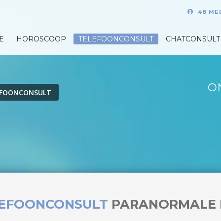
48 ME
E
HOROSCOOP
TELEFOONCONSULT
CHATCONSULT
O
EFOONCONSULT
LEFOONCONSULT
PARANORMALE 