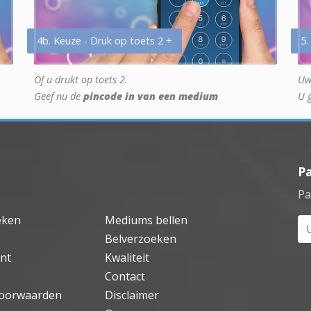
4b. Keuze - Druk op toets 2 +
5.
Of u drukt op toets 2.
Uw
Geef nu de
pincode in van een medium
U 
P
Pa
eken
Mediums bellen
Uw
Belverzoeken
nt
Kwaliteit
Contact
oorwaarden
Disclaimer