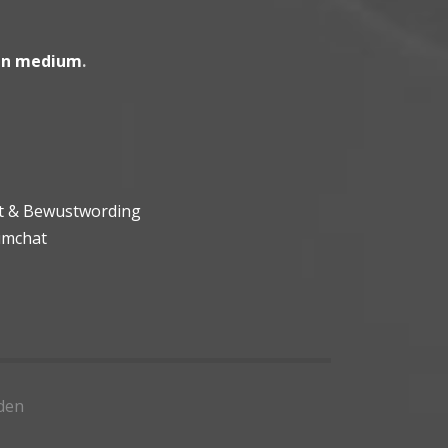
en medium
.
ht & Bewustwording
umchat
den