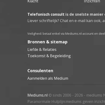
Klacht
Inzichten
Telefonisch consult
is de snelste manier
Liever schriftelijk? Chat en e-mail kan ook, al
Veiligheid: betaal enkel via Mediums.nl-account en de
Bronnen & sitemap
Liefde & Relaties
Toekomst & Begeleiding
Consulenten
Aanmelden als Medium
Mediums.nl
© sinds 2006 - 2026
- mediums N
Paranormale Hulplijn:mediums geven inzich