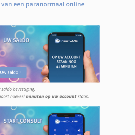
 van een paranormaal online
 Uw saldo +
 saldo bevestiging.
hoort hoeveel
minuten op uw account
staan.