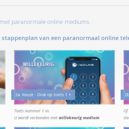
t met paranormale online mediums.
 stappenplan van een paranormaal online tel
2a. Keuze - Druk op toets 1 +
2b
Toets nummer 1 in.
Of 
U wordt verbonden met
willekeurig medium
Ge