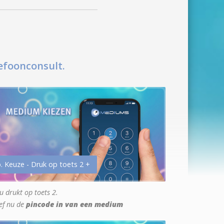
efoonconsult.
. Keuze - Druk op toets 2 +
u drukt op toets 2.
ef nu de
pincode in van een medium