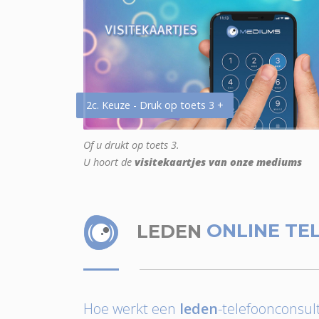
2c. Keuze - Druk op toets 3 +
Of u drukt op toets 3.
U hoort de
visitekaartjes van onze mediums
LEDEN
ONLINE TE
Hoe werkt een
leden
-telefoonconsult