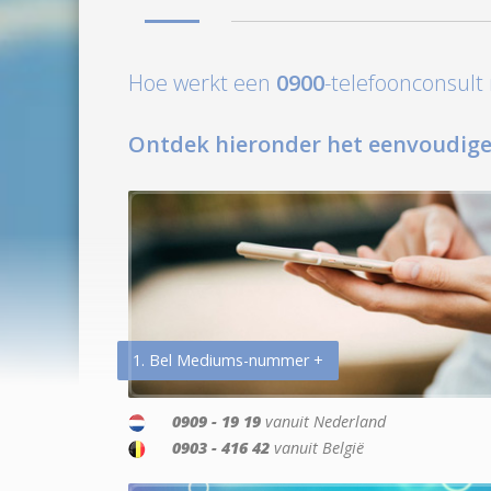
Hoe werkt een
0900
-telefoonconsul
Ontdek hieronder het eenvoudige
1. Bel Mediums-nummer +
0909 - 19 19
vanuit Nederland
0903 - 416 42
vanuit België