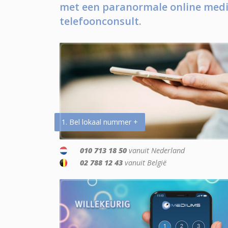
met een paranormale online medi
telefoonconsult.
1. Bel lokaal nummer +
010 713 18 50
vanuit Nederland
02 788 12 43
vanuit België