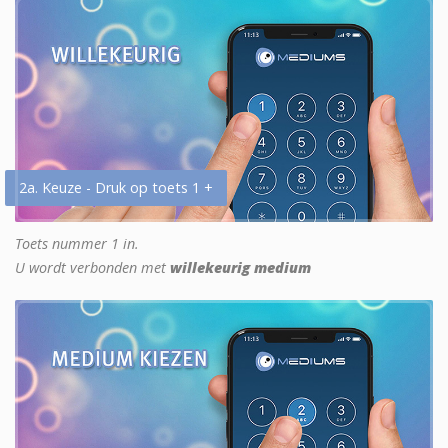
2a. Keuze - Druk op toets 1 +
Toets nummer 1 in.
U wordt verbonden met
willekeurig medium