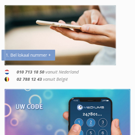
1. Bel lokaal nummer +
010 713 18 50
vanuit Nederland
02 788 12 43
vanuit België