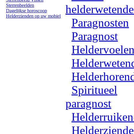
Sterrenbeelden
helderwetend
Dagelijkse horoscoop
Helderzienden op uw mobiel
Paragnosten
Paragnost
Heldervoele
Helderweten
Helderhoren
Spiritueel
paragnost
Helderruike
Helderziende