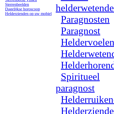
Sterrenbeelden
helderwetend
Dagelijkse horoscoop
Helderzienden op uw mobiel
Paragnosten
Paragnost
Heldervoele
Helderweten
Helderhoren
Spiritueel
paragnost
Helderruike
Helderziende