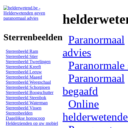
helderwete
Sterrenbeelden
Paranormaal
advies
Sterrenbeeld Ram
Sterrenbeeld Stier
Sterrenbeeld Tweelingen
Paranormale 
Sterrenbeeld Kreeft
Sterrenbeeld Leeuw
Paranormaal
Sterrenbeeld Maagd
Sterrenbeeld Weegschaal
Sterrenbeeld Schorpioen
begaafd
Sterrenbeeld Boogschutter
Sterrenbeeld Steenbok
Online
Sterrenbeeld Waterman
Sterrenbeeld Vissen
Sterrenbeelden
helderwetend
Dagelijkse horoscoop
Helderzienden op uw mobiel