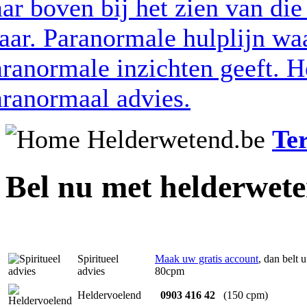
Te
Bel nu met helderwet
Spiritueel
Maak uw gratis account
, dan belt 
advies
80cpm
Heldervoelend
0903 416 42
(150 cpm)