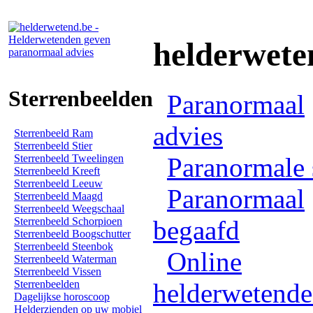
helderwete
Sterrenbeelden
Paranormaal
advies
Sterrenbeeld Ram
Sterrenbeeld Stier
Sterrenbeeld Tweelingen
Paranormale 
Sterrenbeeld Kreeft
Sterrenbeeld Leeuw
Paranormaal
Sterrenbeeld Maagd
Sterrenbeeld Weegschaal
Sterrenbeeld Schorpioen
begaafd
Sterrenbeeld Boogschutter
Sterrenbeeld Steenbok
Online
Sterrenbeeld Waterman
Sterrenbeeld Vissen
Sterrenbeelden
helderwetend
Dagelijkse horoscoop
Helderzienden op uw mobiel