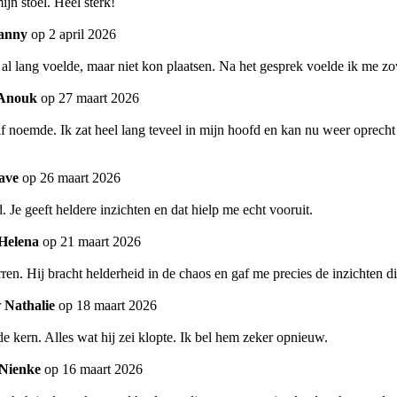
ijn stoel. Heel sterk!
anny
op 2 april 2026
k al lang voelde, maar niet kon plaatsen. Na het gesprek voelde ik me z
Anouk
op 27 maart 2026
elf noemde. Ik zat heel lang teveel in mijn hoofd en kan nu weer oprech
ave
op 26 maart 2026
Je geeft heldere inzichten en dat hielp me echt vooruit.
Helena
op 21 maart 2026
ren. Hij bracht helderheid in de chaos en gaf me precies de inzichten 
r
Nathalie
op 18 maart 2026
de kern. Alles wat hij zei klopte. Ik bel hem zeker opnieuw.
Nienke
op 16 maart 2026