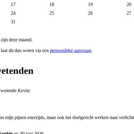
17
18
19
20
24
25
26
27
31
 zijn deze maand.
 laat dit dan weten via een
persoonlijke aanvraag
.
wetenden
erwetende Kevin:
mijn pijnen enerzijds, maar ook het doelgericht werken naar verlichtin
Sophie
op 30 juni 2026