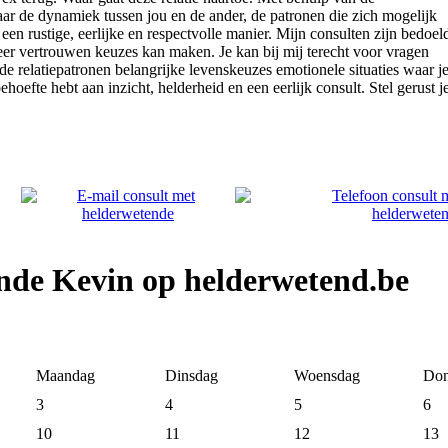
r de dynamiek tussen jou en de ander, de patronen die zich mogelijk
een rustige, eerlijke en respectvolle manier. Mijn consulten zijn bedoel
 meer vertrouwen keuzes kan maken. Je kan bij mij terecht voor vragen
de relatiepatronen belangrijke levenskeuzes emotionele situaties waar j
oefte hebt aan inzicht, helderheid en een eerlijk consult. Stel gerust j
nde Kevin op helderwetend.be
Maandag
Dinsdag
Woensdag
Don
3
4
5
6
10
11
12
13