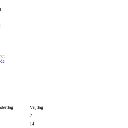
d
e
e
derdag
Vrijdag
7
14