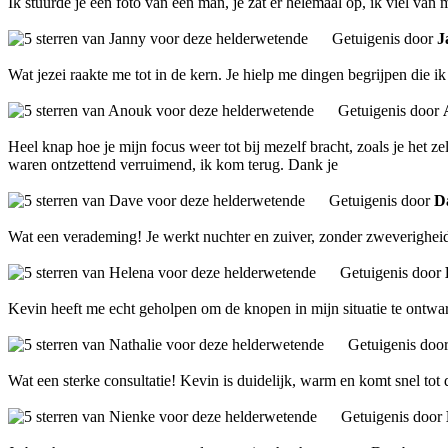
Ik stuurde je een foto van een man, je zat er helemaal op, ik viel van m
Getuigenis door
J
Wat jezei raakte me tot in de kern. Je hielp me dingen begrijpen die i
Getuigenis door
Heel knap hoe je mijn focus weer tot bij mezelf bracht, zoals je het z
waren ontzettend verruimend, ik kom terug. Dank je
Getuigenis door
D
Wat een verademing! Je werkt nuchter en zuiver, zonder zweverigheid. 
Getuigenis door
Kevin heeft me echt geholpen om de knopen in mijn situatie te ontwar
Getuigenis doo
Wat een sterke consultatie! Kevin is duidelijk, warm en komt snel tot 
Getuigenis door