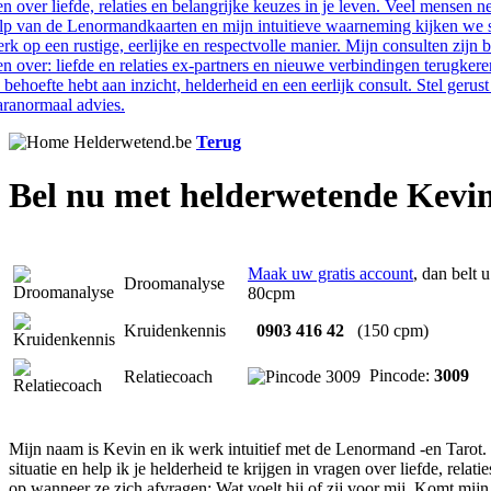
Terug
Bel nu met helderwetende Kevi
Maak uw gratis account
, dan belt 
Droomanalyse
80cpm
Kruidenkennis
0903 416 42
(150 cpm)
Pincode:
3009
Relatiecoach
Mijn naam is Kevin en ik werk intuitief met de Lenormand -en Tarot.
situatie en help ik je helderheid te krijgen in vragen over liefde, rel
op wanneer ze zich afvragen: Wat voelt hij of zij voor mij. Komt mijn