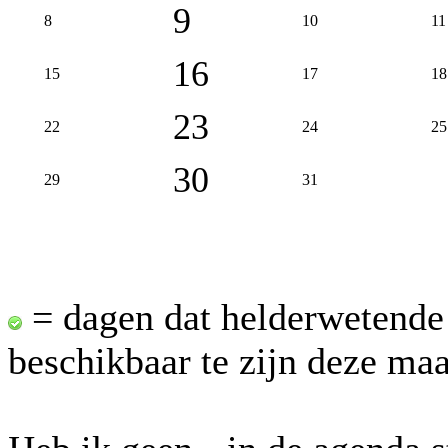
9
8
10
11
16
15
17
18
23
22
24
25
30
29
31
= dagen dat helderwetende
beschikbaar te zijn deze ma