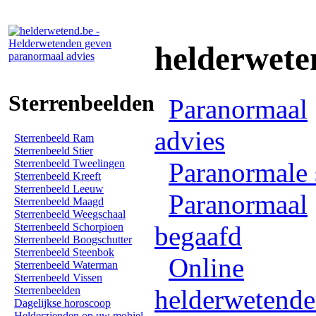
helderwete
Sterrenbeelden
Paranormaal
advies
Sterrenbeeld Ram
Sterrenbeeld Stier
Sterrenbeeld Tweelingen
Paranormale 
Sterrenbeeld Kreeft
Sterrenbeeld Leeuw
Paranormaal
Sterrenbeeld Maagd
Sterrenbeeld Weegschaal
Sterrenbeeld Schorpioen
begaafd
Sterrenbeeld Boogschutter
Sterrenbeeld Steenbok
Online
Sterrenbeeld Waterman
Sterrenbeeld Vissen
Sterrenbeelden
helderwetend
Dagelijkse horoscoop
Helderzienden op uw mobiel