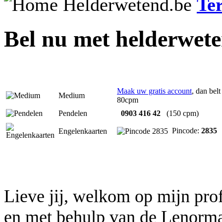
Te
Bel nu met helderwet
Maak uw gratis account
, dan belt
Medium
80cpm
Pendelen
0903 416 42
(150 cpm)
Pincode:
2835
Engelenkaarten
Lieve jij, welkom op mijn pr
en met behulp van de Lenorma