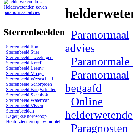
helderwete
Sterrenbeelden
Paranormaal
advies
Sterrenbeeld Ram
Sterrenbeeld Stier
Sterrenbeeld Tweelingen
Paranormale 
Sterrenbeeld Kreeft
Sterrenbeeld Leeuw
Paranormaal
Sterrenbeeld Maagd
Sterrenbeeld Weegschaal
Sterrenbeeld Schorpioen
begaafd
Sterrenbeeld Boogschutter
Sterrenbeeld Steenbok
Online
Sterrenbeeld Waterman
Sterrenbeeld Vissen
Sterrenbeelden
helderwetend
Dagelijkse horoscoop
Helderzienden op uw mobiel
Paragnosten