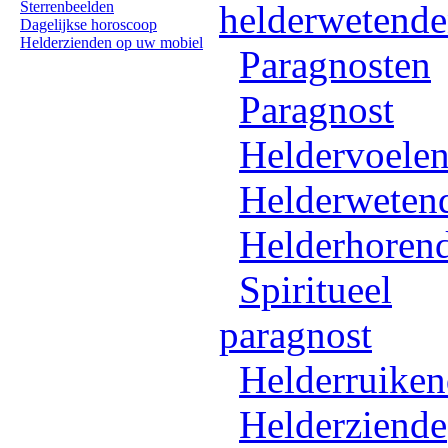
Sterrenbeelden
helderwetend
Dagelijkse horoscoop
Helderzienden op uw mobiel
Paragnosten
Paragnost
Heldervoele
Helderweten
Helderhoren
Spiritueel
paragnost
Helderruike
Helderziende